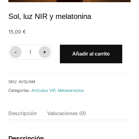
Sol, luz NIR y melatonina
15,00
€
Sol,
-
+
Añadir al carrito
luz
NIR
y
SKU:
AVSLNM
melatonina
Categorías:
Artículos VIP
,
Metaservicios
cantidad
Descripción
Valoraciones (0)
Descripción