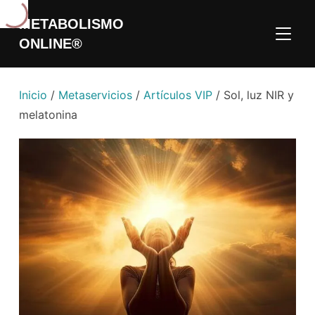
METABOLISMO
ALTER
ONLINE®
Inicio
/
Metaservicios
/
Artículos VIP
/ Sol, luz NIR y
melatonina