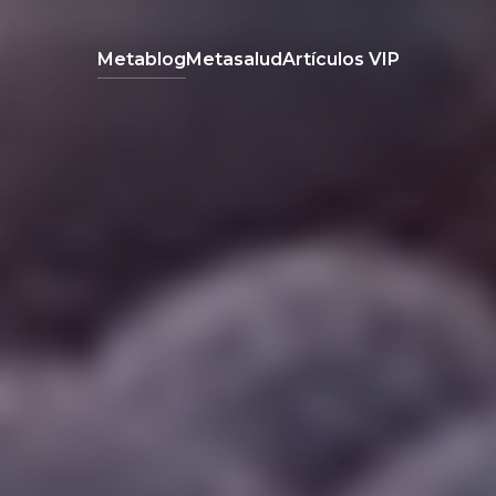
Metablog
Metasalud
Artículos VIP