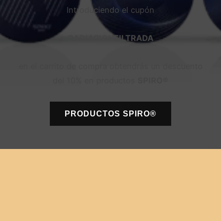
Introduciendo el cupón
RADIACIONFILTRADA
en el carrito de compra obtendrás un descuento
del 10% en productos
SPIRO®
PRODUCTOS
SPIRO®