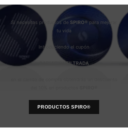
Si necesitas productos de
SPIRO®
para mejorar
tu vida
Introduciendo el cupón
RADIACIONFILTRADA
en el carrito de compra obtendrás un descuento
del 10% en productos
SPIRO®
PRODUCTOS
SPIRO®